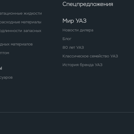
Спецпредложения
уатационные жидкости
Мир УАЗ
расходные материалы
Новости дилера
одлинности запасных
Блог
одных материалов
80 лет УАЗ
оптом
Классическое семейство УАЗ
История бренда УАЗ
ы
суаров