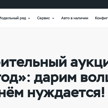
Модельный ряд
Сервис
Авто в наличии
Конфиг
рительный аукц
од»: дарим во
 нём нуждается!