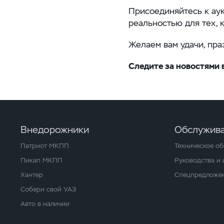
Присоединяйтесь к ау
реальностью для тех, 
Желаем вам удачи, пра
Следите за новостями 
Внедорожники
Обслужива
Патриот МКПП
Техническое о
Пикап МКПП
Руководства и
Хантер
Спецпредложен
Собери свой УАЗ
Авто в наличии