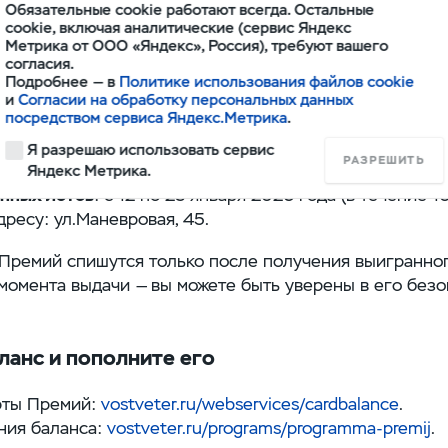
Обязательные cookie работают всегда. Остальные
cookie, включая аналитические (сервис Яндекс
Метрика от ООО «Яндекс», Россия), требуют вашего
тали
согласия.
Подробнее — в
Политике использования файлов cookie
26 декабря в официальном сообществе ВКонтакте авт
и
Согласии на обработку персональных данных
посредством сервиса Яндекс.Метрика
.
 26 декабря, 23:59.
Я разрешаю использовать сервис
РАЗРЕШИТЬ
в
: 29 декабря в сообществе «Автоцентр — Восточный 
Яндекс Метрика.
нных лотов
: с 12 по 23 января 2026 года (в течение 1
дресу: ул.Маневровая, 45.
 Премий спишутся только после получения выигранно
момента выдачи — вы можете быть уверены в его безо
ланс и пополните его
рты Премий:
vostveter.ru/webservices/cardbalance
.
ния баланса:
vostveter.ru/programs/programma-premij
.