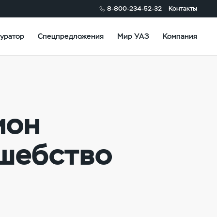
8-800-234-52-32
Контакты
уратор
Спецпредложения
Мир УАЗ
Компания
ион
лшебство