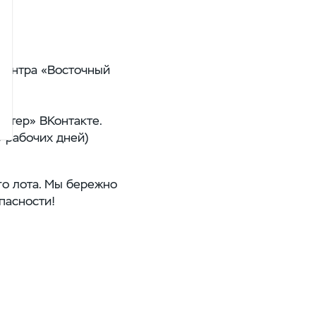
оцентра «Восточный
Ветер» ВКонтакте.
0 рабочих дней)
го лота. Мы бережно
пасности!