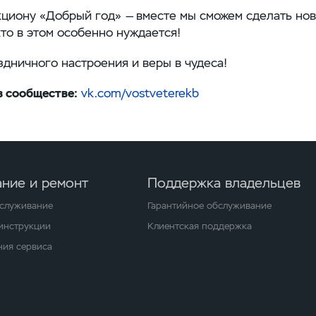
кциону «Добрый год» — вместе мы сможем сделать но
кто в этом особенно нуждается!
здничного настроения и веры в чудеса!
в сообществе:
vk.com/vostveterekb
ние и ремонт
Поддержка владельцев
бслуживание
Гарантийное обслуживание
 инструкции
Клиентская поддержка
ия сервиса