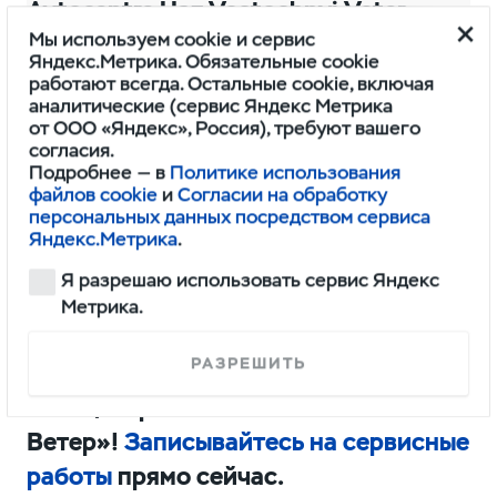
Мы используем cookie и сервис
Яндекс.Метрика. Обязательные cookie
Совсем скоро в нашем Автоцентре
работают всегда. Остальные cookie, включая
начнёт своё действие программа,
аналитические (сервис Яндекс Метрика
от ООО «Яндекс», Россия), требуют вашего
посвященная Дню пожилого
согласия.
человека. В период
Подробнее — в
Политике использования
файлов cookie
и
Согласии на обработку
с 1 по 30 сентября при
персональных данных посредством сервиса
Яндекс.Метрика
.
предъявлении пенсионного
удостоверения получите скидку 10%
Я разрешаю использовать сервис Яндекс
Метрика.
на товары и услуги.
РАЗРЕШИТЬ
Не пропустите выгодный сентябрь в
Автоцентре «УАЗ — Восточный
Ветер»!
Записывайтесь на сервисные
работы
прямо сейчас.