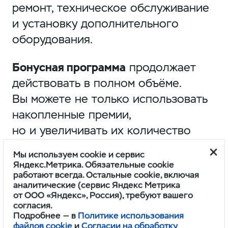
ремонт, техническое обслуживание
и установку дополнительного
оборудования.
Бонусная программа
продолжает
действовать в полном объёме.
Вы можете не только использовать
накопленные премии,
но и увеличивать их количество
с каждой новой услугой. А самое
Мы используем cookie и сервис
приятное — каждый клиент,
Яндекс.Метрика. Обязательные cookie
работают всегда. Остальные cookie, включая
обратившийся в наш сервис
аналитические (сервис Яндекс Метрика
в период акции, автоматически
от ООО «Яндекс», Россия), требуют вашего
согласия.
становится участником
розыгрыша
Подробнее — в
Политике использования
ценных призов.
файлов cookie
и
Согласии на обработку