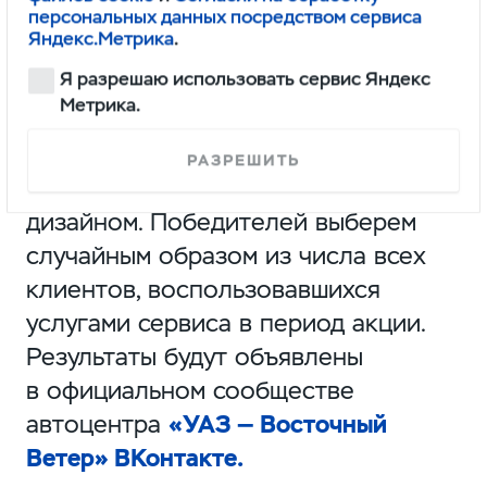
персональных данных посредством сервиса
Яндекс.Метрика
.
Главным событием
станет розыгрыш
Я разрешаю использовать сервис Яндекс
30 сентября в 14:00
, когда
Метрика.
мы определим
10 счастливчиков
,
которые получат эксклюзивный
РАЗРЕШИТЬ
лонгслив с уникальным юбилейным
дизайном. Победителей выберем
случайным образом из числа всех
клиентов, воспользовавшихся
услугами сервиса в период акции.
Результаты будут объявлены
в официальном сообществе
автоцентра
«УАЗ — Восточный
Ветер» ВКонтакте.