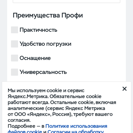
Преимущества Профи
Практичность
Удобство погрузки
Оснащение
Универсальность
Работа силового агрегата
Мы используем cookie и сервис
Яндекс.Метрика. Обязательные cookie
Проходимость
работают всегда. Остальные cookie, включая
аналитические (сервис Яндекс Метрика
БОЛЬШЕ
от ООО «Яндекс», Россия), требуют вашего
согласия.
Подробнее — в
Политике использования
файлов cookie
и
Согласии на обработку
Прикрепить фото (если есть)