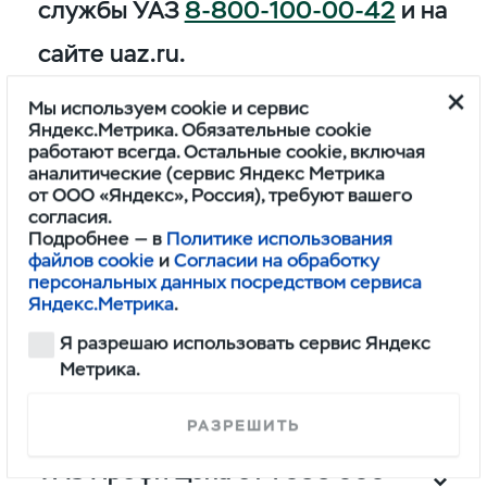
службы УАЗ
8-800-100-00-42
и на
сайте uaz.ru.
Мы используем cookie и сервис
Яндекс.Метрика. Обязательные cookie
работают всегда. Остальные cookie, включая
УАЗ Патриот Цена от 1 732 500
аналитические (сервис Яндекс Метрика
рублей
от ООО «Яндекс», Россия), требуют вашего
согласия.
Подробнее — в
Политике использования
файлов cookie
и
Согласии на обработку
УАЗ Пикап цена от 1 755 000
персональных данных посредством сервиса
рублей
Яндекс.Метрика
.
Я разрешаю использовать сервис Яндекс
УАЗ Хантер цена от 1 548 000
Метрика.
рублей
РАЗРЕШИТЬ
УАЗ Профи Цена от 1 566 000