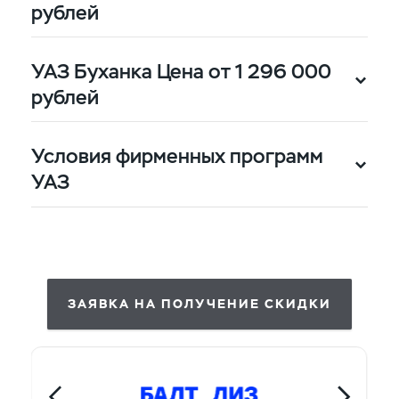
рублей
УАЗ Буханка Цена от 1 296 000
рублей
10% от цены сделки за счёт
Условия фирменных программ
государственной
УАЗ
программы лизинга
10% от цены сделки за счёт
государственной
программы лизинга
ЗАЯВКА НА ПОЛУЧЕНИЕ СКИДКИ
10% от цены сделки за счёт
государственной
программы лизинга